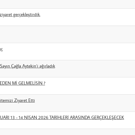
iyaret gerçekleştirdik.
ıç
ayın Çağla Aytekin’i ağırladık
EDEN Mİ GELMELİSİN ?
itemizi Ziyaret Etti
UARI 13 - 14 NİSAN 2026 TARİHLERİ ARASINDA GERÇEKLEŞECEK