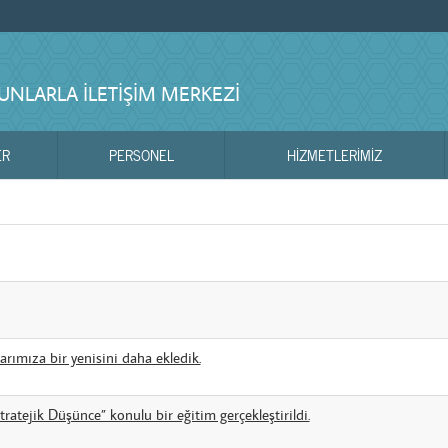
NLARLA İLETIŞIM MERKEZI
ER
PERSONEL
HIZMETLERIMIZ
arımıza bir yenisini daha ekledik.
atejik Düşünce” konulu bir eğitim gerçekleştirildi.