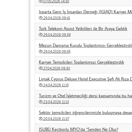
07.05.2026 14:30
Isparta Genç İş İnsanları Derneği (IGİAD) Kariyer Me
29.04.2026 09:41
Türk Telekom Assist Yetkilileri ile Bir Araya Geldik
29.04.2026 09:39
Mezun Danışma Kurulu Toplantımızı Gerçekleştirdi
29.04.2026 09:35
Kariyer Temsilcileri Toplantımızı Gerçekleştirdik
27.04.2026 09:30
Limak Cyprus Deluxe Hotel Executive Şefi Ali Rıza Dö
24.04.2026 11:15
Turizm ve Otel İşletmeciliği dersi kapsamında bu h
23.04.2026 11:13
Sektör temsilcileri öğrencilerimizle buluşmaya deva
20.04.2026 11:37
ISUBÜ Keçiborlu MYO’da “Senden Ne Olur?