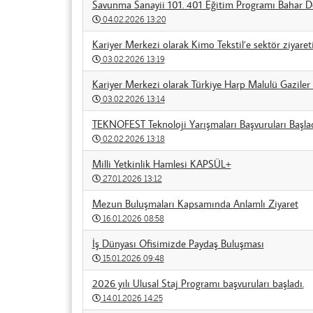
Savunma Sanayii 101. 401 Eğitim Programı Bahar D
04.02.2026 13:20
Kariyer Merkezi olarak Kimo Tekstil’e sektör ziyareti
03.02.2026 13:19
Kariyer Merkezi olarak Türkiye Harp Malulü Gaziler Ş
03.02.2026 13:14
TEKNOFEST Teknoloji Yarışmaları Başvuruları Başlad
02.02.2026 13:18
Milli Yetkinlik Hamlesi KAPSÜL+
27.01.2026 13:12
Mezun Buluşmaları Kapsamında Anlamlı Ziyaret
16.01.2026 08:58
İş Dünyası Ofisimizde Paydaş Buluşması
15.01.2026 09:48
2026 yılı Ulusal Staj Programı başvuruları başladı.
14.01.2026 14:25