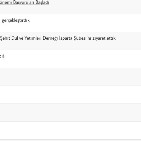
önemi Başvuruları Başladı
 gerçekleştirdik.
ehit Dul ve Yetimleri Derneği Isparta Şubesi’ni ziyaret ettik.
ı!