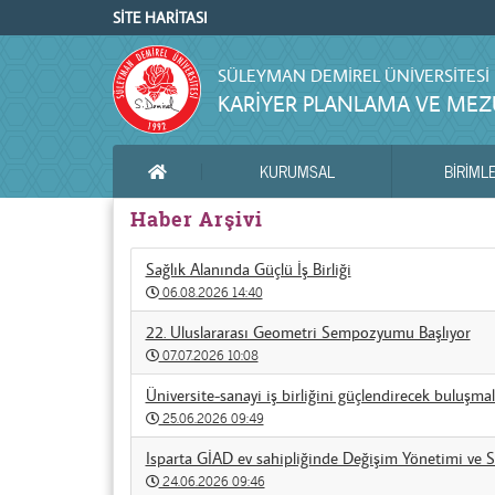
SİTE HARİTASI
SÜLEYMAN DEMIREL ÜNIVERSITESI
KARIYER PLANLAMA VE MEZU
KURUMSAL
BİRİML
ANA SAYFA
Haber Arşivi
Sağlık Alanında Güçlü İş Birliği
06.08.2026 14:40
22. Uluslararası Geometri Sempozyumu Başlıyor
07.07.2026 10:08
Üniversite-sanayi iş birliğini güçlendirecek buluşmal
25.06.2026 09:49
Isparta GİAD ev sahipliğinde Değişim Yönetimi ve Str
24.06.2026 09:46