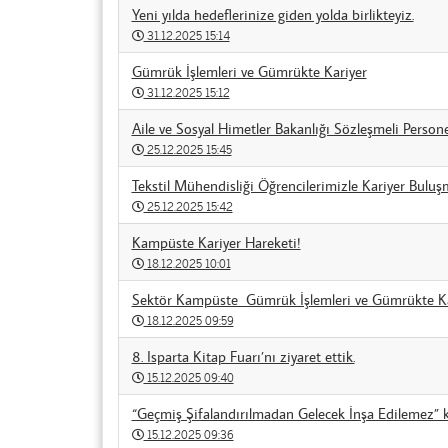
Yeni yılda hedeflerinize giden yolda birlikteyiz.
31.12.2025 15:14
Gümrük İşlemleri ve Gümrükte Kariyer
31.12.2025 15:12
Aile ve Sosyal Himetler Bakanlığı Sözleşmeli Personel
25.12.2025 15:45
Tekstil Mühendisliği Öğrencilerimizle Kariyer Buluş
25.12.2025 15:42
Kampüste Kariyer Hareketi!
18.12.2025 10:01
Sektör Kampüste Gümrük İşlemleri ve Gümrükte Ka
18.12.2025 09:59
8. Isparta Kitap Fuarı’nı ziyaret ettik.
15.12.2025 09:40
“Geçmiş Şifalandırılmadan Gelecek İnşa Edilemez” k
15.12.2025 09:36