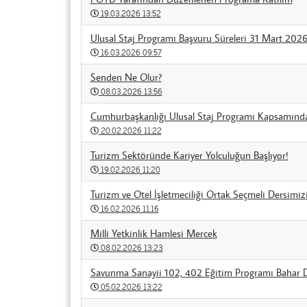
19.03.2026 13:52
Ulusal Staj Programı Başvuru Süreleri 31 Mart 2026 
16.03.2026 09:57
Senden Ne Olur?
08.03.2026 13:56
Cumhurbaşkanlığı Ulusal Staj Programı Kapsamında
20.02.2026 11:22
Turizm Sektöründe Kariyer Yolculuğun Başlıyor!
19.02.2026 11:20
Turizm ve Otel İşletmeciliği Ortak Seçmeli Dersimiz
16.02.2026 11:16
Milli Yetkinlik Hamlesi Mercek
08.02.2026 13:23
Savunma Sanayii 102, 402 Eğitim Programı Bahar D
05.02.2026 13:22