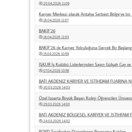
20.04.2026 11:09
Kariyer Merkezi olarak Antalya Serbest Bölge’ye bir z
16.04.2026 11:07
BAKIF’26
16.04.2026 11:03
BAKİF’26 ile Kariyer Yolculuğuna Gerçek Bir Başlang
15.04.2026 10:59
İŞKUR İş Kulübü Liderlerinden Sayın Gülşah Çay ve S
07.04.2026 10:56
BATI AKDENİZ KARİYER VE İSTİHDAM FUARINA N
30.03.2026 14:03
Özel Isparta Büyük Başarı Koleji Öğrencileri Ünivers
25.03.2026 14:00
BATI AKDENİZ BÖLGESEL KARİYER VE İSTİHFAM F
24.03.2026 14:02
POYD Tarafından Düzenlenen Programa Katılım