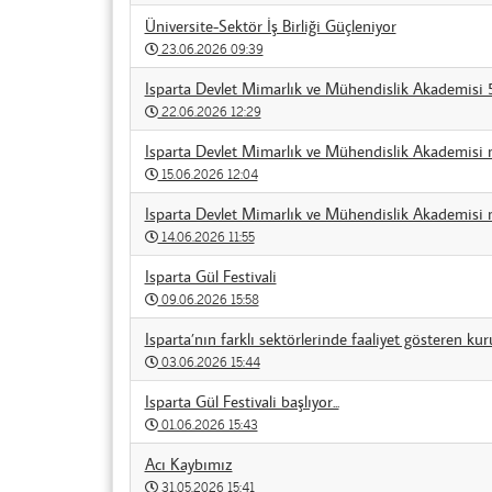
Üniversite-Sektör İş Birliği Güçleniyor
23.06.2026 09:39
Isparta Devlet Mimarlık ve Mühendislik Akademisi 
22.06.2026 12:29
Isparta Devlet Mimarlık ve Mühendislik Akademisi
15.06.2026 12:04
Isparta Devlet Mimarlık ve Mühendislik Akademisi m
14.06.2026 11:55
Isparta Gül Festivali
09.06.2026 15:58
Isparta’nın farklı sektörlerinde faaliyet gösteren kur
03.06.2026 15:44
Isparta Gül Festivali başlıyor...
01.06.2026 15:43
Acı Kaybımız
31.05.2026 15:41