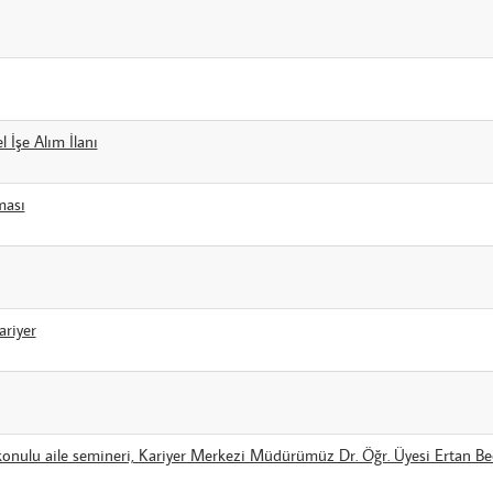
 İşe Alım İlanı
ması
riyer
onulu aile semineri, Kariyer Merkezi Müdürümüz Dr. Öğr. Üyesi Ertan Bece