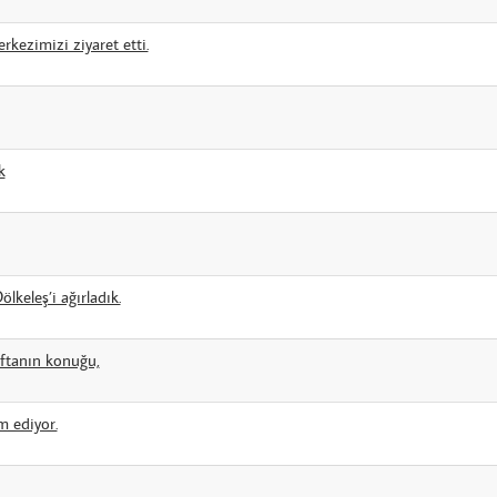
rkezimizi ziyaret etti.
k
lkeleş’i ağırladık.
aftanın konuğu,
m ediyor.