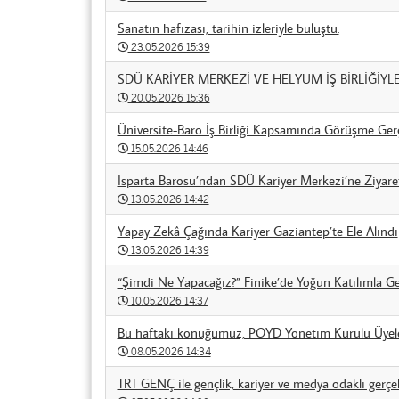
Sanatın hafızası, tarihin izleriyle buluştu.
23.05.2026 15:39
SDÜ KARİYER MERKEZİ VE HELYUM İŞ BİRLİĞİY
20.05.2026 15:36
Üniversite-Baro İş Birliği Kapsamında Görüşme Gerçe
15.05.2026 14:46
Isparta Barosu’ndan SDÜ Kariyer Merkezi’ne Ziyare
13.05.2026 14:42
Yapay Zekâ Çağında Kariyer Gaziantep’te Ele Alındı
13.05.2026 14:39
“Şimdi Ne Yapacağız?” Finike’de Yoğun Katılımla Ger
10.05.2026 14:37
Bu haftaki konuğumuz, POYD Yönetim Kurulu Üyeler
08.05.2026 14:34
TRT GENÇ ile gençlik, kariyer ve medya odaklı gerçek