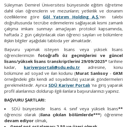
Süleyman Demirel Üniversitesi bünyesinde eğitim öğretime
dahil olan öğrencilerin ve mezunların; yetkinlik ve donanım
özelliklerine göre
Göl Yatırım Holding A.Ş.
'nin talebi
doğrultusunda tecrübe edinmelerini sağlayacak kısmi zamanlı
çalışma imkanı sunmayı amaçlayan protokol kapsamında,
haftada 2 gün çalıştırılacak olan öğrenci sayıları ve bölümlere
ilişkin bilgiler aşağıdaki tabloda yer almaktadır.
Başvuru yapmak isteyen lisans veya yüksek lisans
öğrencilerimizin
fotoğraflı öz geçmişlerini ve güncel
lisans/yüksek lisans transkriptlerini 29/09/2025*
tarihine
kadar,
kariyerportali@sdu.edu.tr
adresine, konu
bölümüne ad soyad ve ilan kodunu (
Murat Sanlısoy
-
GKM
örneğindeki gibi kendi ad soyadınızla) yazarak göndermeleri
gerekmektedir. Ayrıca
SDÜ Kariyer Portalı
'na giriş yaparak
profil alanlarınızı doldurup ilgili ilanlara başvurularınızı yapınız.
BAŞVURU ŞARTLARI:
SDÜ bünyesinde lisans 4. sınıf veya yüksek lisans
**
öğrencisi olarak (
ilana çıkılan bölümlerde***
) öğrenime
devam ediyor
olmak,
Genel not ortalaması 2,50 ve üzeri olmak
,