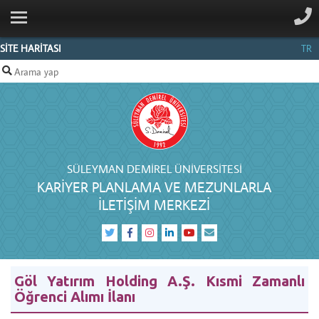
ANA SAYFA
KURUMSAL
SİTE HARİTASI
TR
BİRİMLER
PERSONEL
HIZMETLERIMIZ
PROJELERIMIZ
SÜLEYMAN DEMIREL ÜNIVERSITESI
KARIYER PLANLAMA VE MEZUNLARLA
İLETIŞIM
İLETIŞIM MERKEZI
Göl Yatırım Holding A.Ş. Kısmi Zamanlı
Öğrenci Alımı İlanı