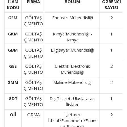
İLAN
FİRMA
BÖLÜM
ÖĞRENCİ
KODU
SAYISI
GEM
GÖLTAŞ
Endüstri Mühendisliği
2
ÇİMENTO
GKM
GÖLTAŞ
Kimya Mühendisliği -
1
ÇİMENTO
Kimya
GBM
GÖLTAŞ
Bilgisayar Mühendisliği
1
ÇİMENTO
GEE
GÖLTAŞ
Elektrik-Elektronik
2
ÇİMENTO
Mühendisliği
GMM
GÖLTAŞ
Makine Mühendisliği
2
ÇİMENTO
GDT
GÖLTAŞ
Dış Ticaret, Uluslararası
1
ÇİMENTO
İlişkiler
Oİİ
ORMA
İşletme/
2
İktisat/Ekonometri/Finans
ve Bankacılık